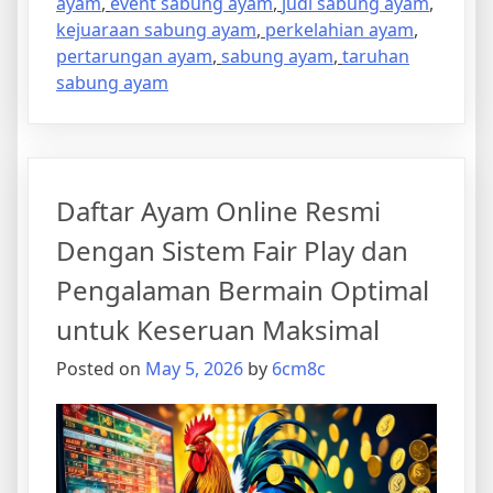
ayam
,
event sabung ayam
,
judi sabung ayam
,
kejuaraan sabung ayam
,
perkelahian ayam
,
pertarungan ayam
,
sabung ayam
,
taruhan
sabung ayam
Daftar Ayam Online Resmi
Dengan Sistem Fair Play dan
Pengalaman Bermain Optimal
untuk Keseruan Maksimal
Posted on
May 5, 2026
by
6cm8c