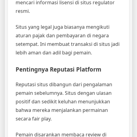
mencari informasi lisensi di situs regulator
resmi.
Situs yang legal juga biasanya mengikuti
aturan pajak dan pembayaran di negara
setempat. Ini membuat transaksi di situs jadi
lebih aman dan adil bagi pemain.
Pentingnya Reputasi Platform
Reputasi situs dibangun dari pengalaman
pemain sebelumnya. Situs dengan ulasan
positif dan sedikit keluhan menunjukkan
bahwa mereka menjalankan permainan
secara fair play.
Pemain disarankan membaca review di