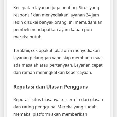
Kecepatan layanan juga penting. Situs yang
responsif dan menyediakan layanan 24 jam
lebih disukai banyak orang. Ini memudahkan
pembeli mendapatkan ayam kapan pun
mereka butuh.
Terakhir, cek apakah platform menyediakan
layanan pelanggan yang siap membantu saat
ada masalah atau pertanyaan. Layanan cepat
dan ramah meningkatkan kepercayaan.
Reputasi dan Ulasan Pengguna
Reputasi situs biasanya tercermin dari ulasan
dan rating pengguna. Mereka yang sudah
memakai platform akan memberikan