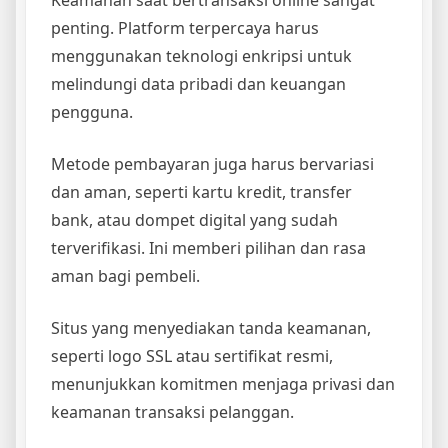
Keamanan saat bertransaksi online sangat
penting. Platform terpercaya harus
menggunakan teknologi enkripsi untuk
melindungi data pribadi dan keuangan
pengguna.
Metode pembayaran juga harus bervariasi
dan aman, seperti kartu kredit, transfer
bank, atau dompet digital yang sudah
terverifikasi. Ini memberi pilihan dan rasa
aman bagi pembeli.
Situs yang menyediakan tanda keamanan,
seperti logo SSL atau sertifikat resmi,
menunjukkan komitmen menjaga privasi dan
keamanan transaksi pelanggan.