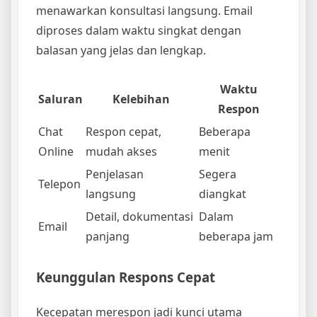
menawarkan konsultasi langsung. Email
diproses dalam waktu singkat dengan
balasan yang jelas dan lengkap.
Waktu
Saluran
Kelebihan
Respon
Chat
Respon cepat,
Beberapa
Online
mudah akses
menit
Penjelasan
Segera
Telepon
langsung
diangkat
Detail, dokumentasi
Dalam
Email
panjang
beberapa jam
Keunggulan Respons Cepat
Kecepatan merespon jadi kunci utama