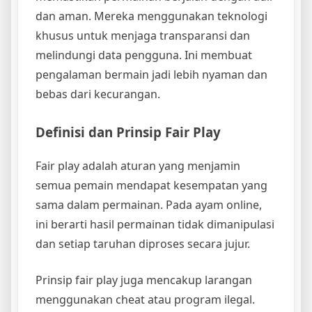
dan aman. Mereka menggunakan teknologi
khusus untuk menjaga transparansi dan
melindungi data pengguna. Ini membuat
pengalaman bermain jadi lebih nyaman dan
bebas dari kecurangan.
Definisi dan Prinsip Fair Play
Fair play adalah aturan yang menjamin
semua pemain mendapat kesempatan yang
sama dalam permainan. Pada ayam online,
ini berarti hasil permainan tidak dimanipulasi
dan setiap taruhan diproses secara jujur.
Prinsip fair play juga mencakup larangan
menggunakan cheat atau program ilegal.