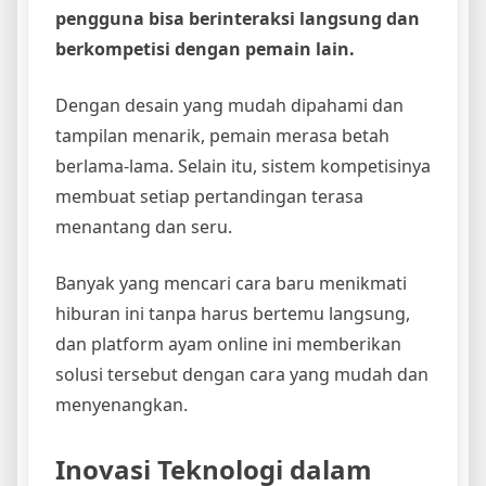
pengguna bisa berinteraksi langsung dan
berkompetisi dengan pemain lain.
Dengan desain yang mudah dipahami dan
tampilan menarik, pemain merasa betah
berlama-lama. Selain itu, sistem kompetisinya
membuat setiap pertandingan terasa
menantang dan seru.
Banyak yang mencari cara baru menikmati
hiburan ini tanpa harus bertemu langsung,
dan platform ayam online ini memberikan
solusi tersebut dengan cara yang mudah dan
menyenangkan.
Inovasi Teknologi dalam