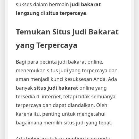
sukses dalam bermain
judi bakarat
langsung
di
situs terpercaya
.
Temukan Situs Judi Bakarat
yang Terpercaya
Bagi para pecinta judi bakarat online,
menemukan situs judi yang terpercaya dan
aman menjadi kunci kesuksesan Anda. Ada
banyak
situs judi bakarat
online yang
tersedia di internet, tetapi tidak semuanya
terpercaya dan dapat diandalkan. Oleh
karena itu, penting untuk mengetahui
bagaimana memilih situs judi yang tepat.
Ada beberapa faktor penting yang perlu