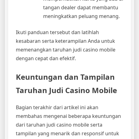
tangan dealer dapat membantu
meningkatkan peluang menang.
Ikuti panduan tersebut dan latihlah
kesabaran serta keterampilan Anda untuk
memenangkan taruhan judi casino mobile
dengan cepat dan efektif.
Keuntungan dan Tampilan
Taruhan Judi Casino Mobile
Bagian terakhir dari artikel ini akan
membahas mengenai beberapa keuntungan
dari taruhan judi casino mobile serta
tampilan yang menarik dan responsif untuk