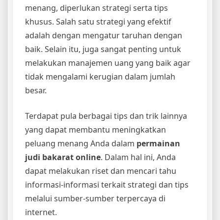
menang, diperlukan strategi serta tips
khusus. Salah satu strategi yang efektif
adalah dengan mengatur taruhan dengan
baik. Selain itu, juga sangat penting untuk
melakukan manajemen uang yang baik agar
tidak mengalami kerugian dalam jumlah
besar.
Terdapat pula berbagai tips dan trik lainnya
yang dapat membantu meningkatkan
peluang menang Anda dalam
permainan
judi bakarat online
. Dalam hal ini, Anda
dapat melakukan riset dan mencari tahu
informasi-informasi terkait strategi dan tips
melalui sumber-sumber terpercaya di
internet.