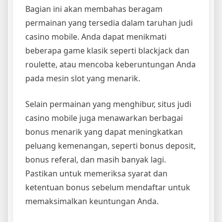
Bagian ini akan membahas beragam
permainan yang tersedia dalam taruhan judi
casino mobile. Anda dapat menikmati
beberapa game klasik seperti blackjack dan
roulette, atau mencoba keberuntungan Anda
pada mesin slot yang menarik.
Selain permainan yang menghibur, situs judi
casino mobile juga menawarkan berbagai
bonus menarik yang dapat meningkatkan
peluang kemenangan, seperti bonus deposit,
bonus referal, dan masih banyak lagi.
Pastikan untuk memeriksa syarat dan
ketentuan bonus sebelum mendaftar untuk
memaksimalkan keuntungan Anda.