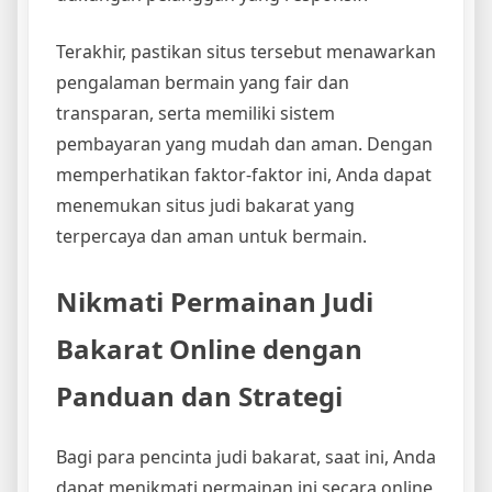
Terakhir, pastikan situs tersebut menawarkan
pengalaman bermain yang fair dan
transparan, serta memiliki sistem
pembayaran yang mudah dan aman. Dengan
memperhatikan faktor-faktor ini, Anda dapat
menemukan situs judi bakarat yang
terpercaya dan aman untuk bermain.
Nikmati Permainan Judi
Bakarat Online dengan
Panduan dan Strategi
Bagi para pencinta judi bakarat, saat ini, Anda
dapat menikmati permainan ini secara online