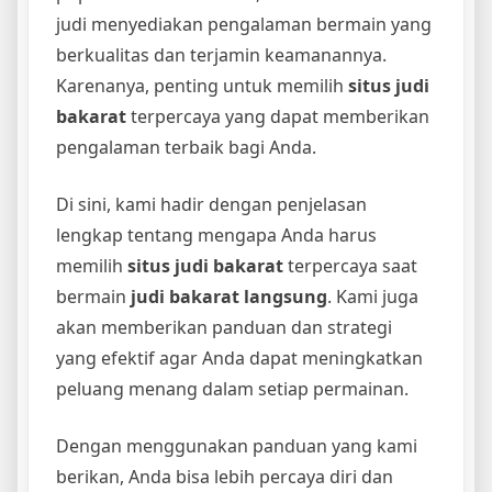
judi menyediakan pengalaman bermain yang
berkualitas dan terjamin keamanannya.
Karenanya, penting untuk memilih
situs judi
bakarat
terpercaya yang dapat memberikan
pengalaman terbaik bagi Anda.
Di sini, kami hadir dengan penjelasan
lengkap tentang mengapa Anda harus
memilih
situs judi bakarat
terpercaya saat
bermain
judi bakarat langsung
. Kami juga
akan memberikan panduan dan strategi
yang efektif agar Anda dapat meningkatkan
peluang menang dalam setiap permainan.
Dengan menggunakan panduan yang kami
berikan, Anda bisa lebih percaya diri dan