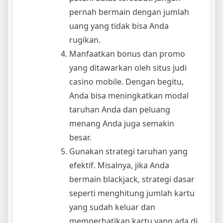
pernah bermain dengan jumlah
uang yang tidak bisa Anda
rugikan.
Manfaatkan bonus dan promo
yang ditawarkan oleh situs judi
casino mobile. Dengan begitu,
Anda bisa meningkatkan modal
taruhan Anda dan peluang
menang Anda juga semakin
besar.
Gunakan strategi taruhan yang
efektif. Misalnya, jika Anda
bermain blackjack, strategi dasar
seperti menghitung jumlah kartu
yang sudah keluar dan
memperhatikan kartu yang ada di