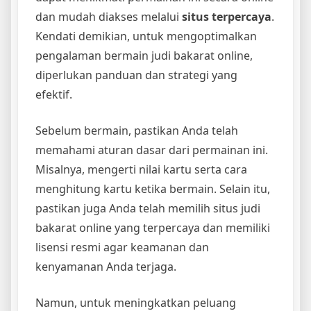
dan mudah diakses melalui
situs terpercaya
.
Kendati demikian, untuk mengoptimalkan
pengalaman bermain judi bakarat online,
diperlukan panduan dan strategi yang
efektif.
Sebelum bermain, pastikan Anda telah
memahami aturan dasar dari permainan ini.
Misalnya, mengerti nilai kartu serta cara
menghitung kartu ketika bermain. Selain itu,
pastikan juga Anda telah memilih situs judi
bakarat online yang terpercaya dan memiliki
lisensi resmi agar keamanan dan
kenyamanan Anda terjaga.
Namun, untuk meningkatkan peluang