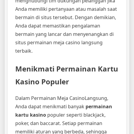
menghubungi tim dukungan pelanggan jika
Anda memiliki pertanyaan atau masalah saat
bermain di situs tersebut. Dengan demikian,
Anda dapat memastikan pengalaman
bermain yang lancar dan menyenangkan di
situs permainan meja casino langsung
terbaik.
Menikmati Permainan Kartu
Kasino Populer
Dalam Permainan Meja CasinoLangsung,
Anda dapat menikmati banyak
permainan
kartu kasino
populer seperti blackjack,
poker, dan baccarat. Setiap permainan
memiliki aturan yang berbeda, sehingga