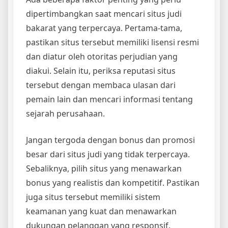
dipertimbangkan saat mencari situs judi
bakarat yang terpercaya. Pertama-tama,
pastikan situs tersebut memiliki lisensi resmi
dan diatur oleh otoritas perjudian yang
diakui. Selain itu, periksa reputasi situs
tersebut dengan membaca ulasan dari
pemain lain dan mencari informasi tentang
sejarah perusahaan.
Jangan tergoda dengan bonus dan promosi
besar dari situs judi yang tidak terpercaya.
Sebaliknya, pilih situs yang menawarkan
bonus yang realistis dan kompetitif. Pastikan
juga situs tersebut memiliki sistem
keamanan yang kuat dan menawarkan
dukungan pelanggan yang responsif.