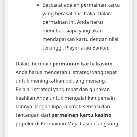
Baccarat adalah permainan kartu
yang berasal dari Italia. Dalam
permainan ini, Anda harus
menebak siapa yang akan
mendapatkan kartu dengan nilai
tertinggi, Player atau Banker.
Dalam bermain
permainan kartu kasino
,
Anda harus mengetahui strategi yang tepat
untuk meningkatkan peluang menang.
Pelajari strategi yang tepat dan gunakan
keahlian Anda untuk mengalahkan pemain
lainnya. Jangan lupa, nikmati sensasi dan
tantangan dari
permainan kartu kasino
populer di Permainan Meja CasinoLangsung.