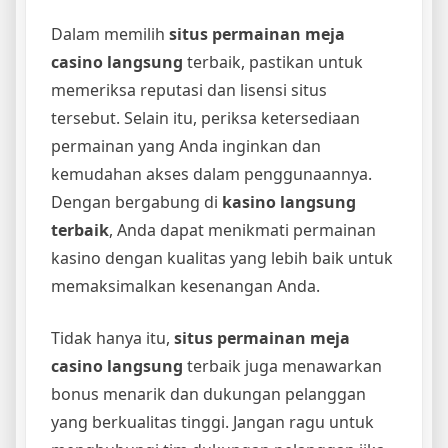
Dalam memilih
situs permainan meja
casino langsung
terbaik, pastikan untuk
memeriksa reputasi dan lisensi situs
tersebut. Selain itu, periksa ketersediaan
permainan yang Anda inginkan dan
kemudahan akses dalam penggunaannya.
Dengan bergabung di
kasino langsung
terbaik
, Anda dapat menikmati permainan
kasino dengan kualitas yang lebih baik untuk
memaksimalkan kesenangan Anda.
Tidak hanya itu,
situs permainan meja
casino langsung
terbaik juga menawarkan
bonus menarik dan dukungan pelanggan
yang berkualitas tinggi. Jangan ragu untuk