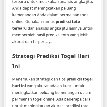
terbaru untuk melakukan analisis angka jitu,
Anda dapat meningkatkan peluang
kemenangan Anda dalam permainan togel
online. Gunakan rumus
prediksi toto
terbaru
dan analisis angka jitu lainnya untuk
memperoleh hasil prediksi toto yang lebih
akurat dan terpercaya.
Strategi Prediksi Togel Hari
Ini
Menemukan strategi dan tips
prediksi togel
hari ini
yang akurat adalah kunci untuk
meningkatkan peluang kemenangan dalam
permainan togel online. Ada beberapa cara
untuk meningkatkan akurasi prediksi toto,