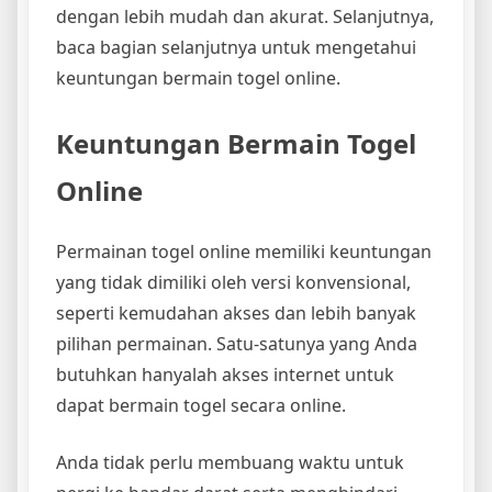
dengan lebih mudah dan akurat. Selanjutnya,
baca bagian selanjutnya untuk mengetahui
keuntungan bermain togel online.
Keuntungan Bermain Togel
Online
Permainan togel online memiliki keuntungan
yang tidak dimiliki oleh versi konvensional,
seperti kemudahan akses dan lebih banyak
pilihan permainan. Satu-satunya yang Anda
butuhkan hanyalah akses internet untuk
dapat bermain togel secara online.
Anda tidak perlu membuang waktu untuk