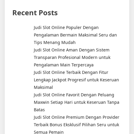
Recent Posts
Judi Slot Online Populer Dengan
Pengalaman Bermain Maksimal Seru dan
Tips Menang Mudah
Judi Slot Online Aman Dengan Sistem
Transparan Profesional Modern untuk
Pengalaman Main Terpercaya
Judi Slot Online Terbaik Dengan Fitur
Lengkap Jackpot Progresif untuk Keseruan
Maksimal
Judi Slot Online Favorit Dengan Peluang
Maxwin Setiap Hari untuk Keseruan Tanpa
Batas
Judi Slot Online Premium Dengan Provider
Terbaik Bonus Eksklusif Pilihan Seru untuk
Semua Pemain