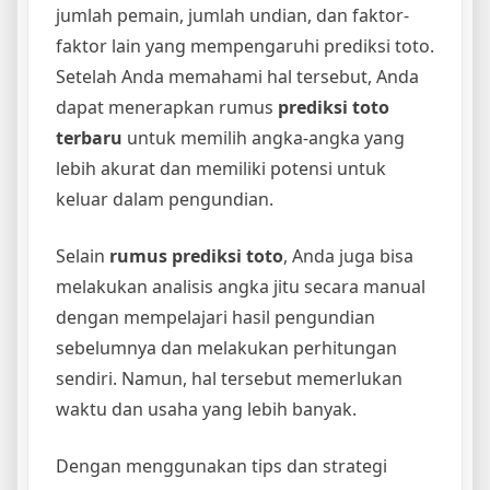
jumlah pemain, jumlah undian, dan faktor-
faktor lain yang mempengaruhi prediksi toto.
Setelah Anda memahami hal tersebut, Anda
dapat menerapkan rumus
prediksi toto
terbaru
untuk memilih angka-angka yang
lebih akurat dan memiliki potensi untuk
keluar dalam pengundian.
Selain
rumus prediksi toto
, Anda juga bisa
melakukan analisis angka jitu secara manual
dengan mempelajari hasil pengundian
sebelumnya dan melakukan perhitungan
sendiri. Namun, hal tersebut memerlukan
waktu dan usaha yang lebih banyak.
Dengan menggunakan tips dan strategi