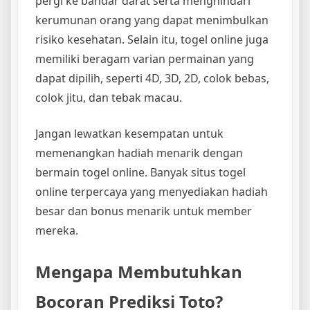
pergi ke bandar darat serta menghindari
kerumunan orang yang dapat menimbulkan
risiko kesehatan. Selain itu, togel online juga
memiliki beragam varian permainan yang
dapat dipilih, seperti 4D, 3D, 2D, colok bebas,
colok jitu, dan tebak macau.
Jangan lewatkan kesempatan untuk
memenangkan hadiah menarik dengan
bermain togel online. Banyak situs togel
online terpercaya yang menyediakan hadiah
besar dan bonus menarik untuk member
mereka.
Mengapa Membutuhkan
Bocoran Prediksi Toto?