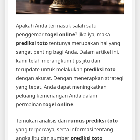
Apakah Anda termasuk salah satu
penggemar
togel online
? Jika iya, maka
prediksi toto
tentunya merupakan hal yang
sangat penting bagi Anda. Dalam artikel ini,
kami telah merangkum tips jitu dan
terupdate untuk melakukan
prediksi toto
dengan akurat. Dengan menerapkan strategi
yang tepat, Anda dapat meningkatkan
peluang kemenangan Anda dalam
permainan
togel online
.
Temukan analisis dan
rumus prediksi toto
yang terpercaya, serta informasi tentang
angka jitu dan sumber
prediksi toto