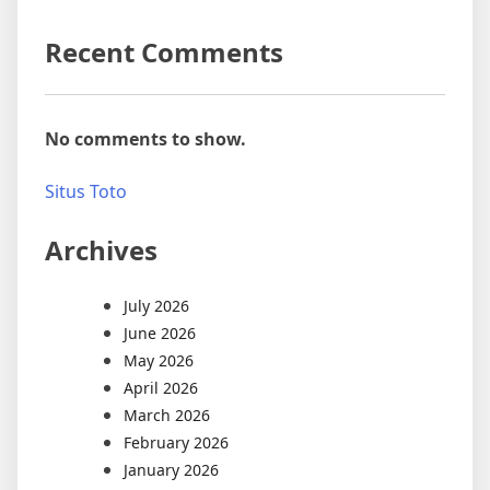
Recent Comments
No comments to show.
Situs Toto
Archives
July 2026
June 2026
May 2026
April 2026
March 2026
February 2026
January 2026