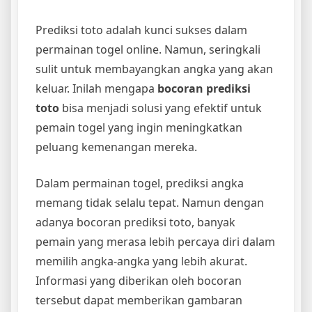
Prediksi toto adalah kunci sukses dalam
permainan togel online. Namun, seringkali
sulit untuk membayangkan angka yang akan
keluar. Inilah mengapa
bocoran prediksi
toto
bisa menjadi solusi yang efektif untuk
pemain togel yang ingin meningkatkan
peluang kemenangan mereka.
Dalam permainan togel, prediksi angka
memang tidak selalu tepat. Namun dengan
adanya bocoran prediksi toto, banyak
pemain yang merasa lebih percaya diri dalam
memilih angka-angka yang lebih akurat.
Informasi yang diberikan oleh bocoran
tersebut dapat memberikan gambaran