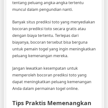
tentang peluang angka-angka tertentu
muncul dalam pengundian nanti.
Banyak situs prediksi toto yang menyediakan
bocoran prediksi toto secara gratis atau
dengan biaya tertentu. Terlepas dari
biayanya, bocoran tersebut bisa berguna
untuk pemain togel yang ingin meningkatkan
peluang kemenangan mereka.
Jangan lewatkan kesempatan untuk
memperoleh bocoran prediksi toto yang
dapat meningkatkan peluang kemenangan
Anda dalam permainan togel online.
Tips Praktis Memenangkan