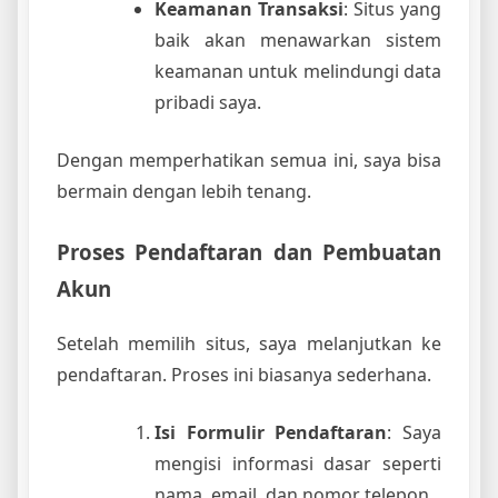
Keamanan Transaksi
: Situs yang
baik akan menawarkan sistem
keamanan untuk melindungi data
pribadi saya.
Dengan memperhatikan semua ini, saya bisa
bermain dengan lebih tenang.
Proses Pendaftaran dan Pembuatan
Akun
Setelah memilih situs, saya melanjutkan ke
pendaftaran. Proses ini biasanya sederhana.
Isi Formulir Pendaftaran
: Saya
mengisi informasi dasar seperti
nama, email, dan nomor telepon.