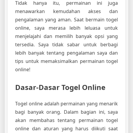
Tidak hanya itu, permainan ini juga
menawarkan kemudahan akses dan
pengalaman yang aman. Saat bermain togel
online, saya merasa lebih leluasa untuk
menjelajahi dan memilih banyak opsi yang
tersedia. Saya tidak sabar untuk berbagi
lebih banyak tentang pengalaman saya dan
tips untuk memaksimalkan permainan togel
online!
Dasar-Dasar Togel Online
Togel online adalah permainan yang menarik
bagi banyak orang. Dalam bagian ini, saya
akan membahas tentang permainan togel
online dan aturan yang harus diikuti saat