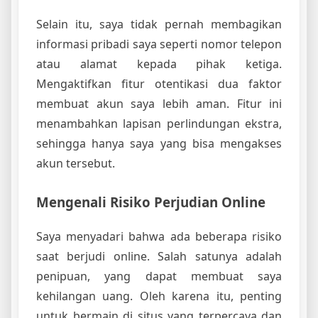
Selain itu, saya tidak pernah membagikan
informasi pribadi saya seperti nomor telepon
atau alamat kepada pihak ketiga.
Mengaktifkan fitur otentikasi dua faktor
membuat akun saya lebih aman. Fitur ini
menambahkan lapisan perlindungan ekstra,
sehingga hanya saya yang bisa mengakses
akun tersebut.
Mengenali Risiko Perjudian Online
Saya menyadari bahwa ada beberapa risiko
saat berjudi online. Salah satunya adalah
penipuan, yang dapat membuat saya
kehilangan uang. Oleh karena itu, penting
untuk bermain di situs yang terpercaya dan