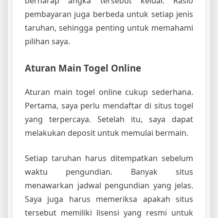
berharap angka tersebut keluar. Rasio
pembayaran juga berbeda untuk setiap jenis
taruhan, sehingga penting untuk memahami
pilihan saya.
Aturan Main Togel Online
Aturan main togel online cukup sederhana.
Pertama, saya perlu mendaftar di situs togel
yang terpercaya. Setelah itu, saya dapat
melakukan deposit untuk memulai bermain.
Setiap taruhan harus ditempatkan sebelum
waktu pengundian. Banyak situs
menawarkan jadwal pengundian yang jelas.
Saya juga harus memeriksa apakah situs
tersebut memiliki lisensi yang resmi untuk