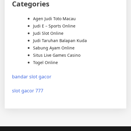
Categories
Agen Judi Toto Macau
Judi E – Sports Online
Judi Slot Online
Judi Taruhan Balapan Kuda
Sabung Ayam Online
Situs Live Games Casino
Togel Online
bandar slot gacor
slot gacor 777