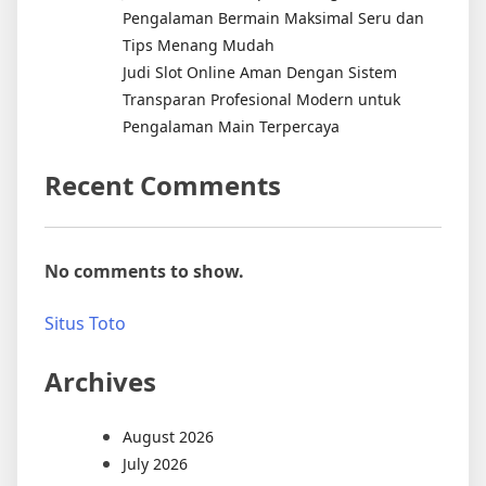
Pengalaman Bermain Maksimal Seru dan
Tips Menang Mudah
Judi Slot Online Aman Dengan Sistem
Transparan Profesional Modern untuk
Pengalaman Main Terpercaya
Recent Comments
No comments to show.
Situs Toto
Archives
August 2026
July 2026