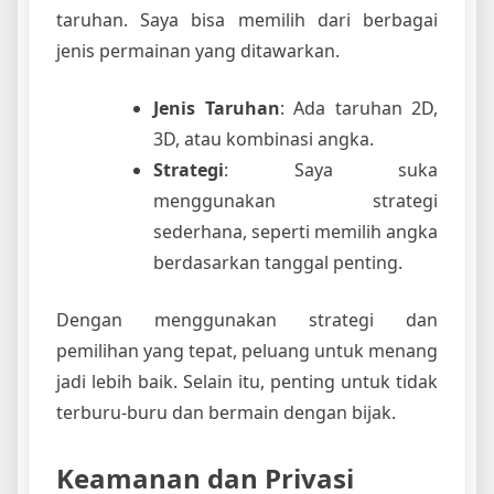
taruhan. Saya bisa memilih dari berbagai
jenis permainan yang ditawarkan.
Jenis Taruhan
: Ada taruhan 2D,
3D, atau kombinasi angka.
Strategi
: Saya suka
menggunakan strategi
sederhana, seperti memilih angka
berdasarkan tanggal penting.
Dengan menggunakan strategi dan
pemilihan yang tepat, peluang untuk menang
jadi lebih baik. Selain itu, penting untuk tidak
terburu-buru dan bermain dengan bijak.
Keamanan dan Privasi