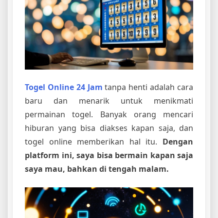
Togel Online 24 Jam
tanpa henti adalah cara
baru dan menarik untuk menikmati
permainan togel. Banyak orang mencari
hiburan yang bisa diakses kapan saja, dan
togel online memberikan hal itu.
Dengan
platform ini, saya bisa bermain kapan saja
saya mau, bahkan di tengah malam.