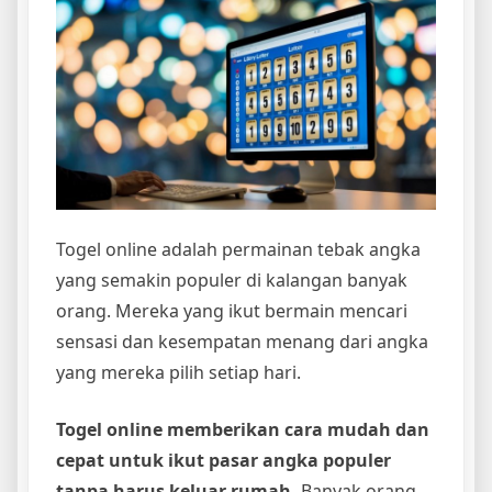
Togel online adalah permainan tebak angka
yang semakin populer di kalangan banyak
orang. Mereka yang ikut bermain mencari
sensasi dan kesempatan menang dari angka
yang mereka pilih setiap hari.
Togel online memberikan cara mudah dan
cepat untuk ikut pasar angka populer
tanpa harus keluar rumah.
Banyak orang