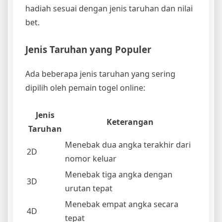
hadiah sesuai dengan jenis taruhan dan nilai
bet.
Jenis Taruhan yang Populer
Ada beberapa jenis taruhan yang sering
dipilih oleh pemain togel online:
Jenis
Keterangan
Taruhan
Menebak dua angka terakhir dari
2D
nomor keluar
Menebak tiga angka dengan
3D
urutan tepat
Menebak empat angka secara
4D
tepat