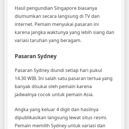
Hasil pengundian Singapore biasanya
diumumkan secara langsung di TV dan
internet. Pemain menyukai pasaran ini
karena jangka waktunya yang lebih siang dan
variasi taruhan yang beragam.
Pasaran Sydney
Pasaran Sydney diundi setiap hari pukul
14.30 WIB. Ini salah satu pasaran tertua yang
banyak disukai oleh pemain karena
jadwalnya cocok untuk pemain Asia.
Angka yang keluar 4 digit dan hasilnya
dipublikasikan langsung lewat situs resmi.
Pemain memilih Sydney untuk variasi dan