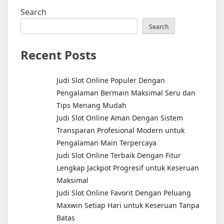
Search
Search
Recent Posts
Judi Slot Online Populer Dengan
Pengalaman Bermain Maksimal Seru dan
Tips Menang Mudah
Judi Slot Online Aman Dengan Sistem
Transparan Profesional Modern untuk
Pengalaman Main Terpercaya
Judi Slot Online Terbaik Dengan Fitur
Lengkap Jackpot Progresif untuk Keseruan
Maksimal
Judi Slot Online Favorit Dengan Peluang
Maxwin Setiap Hari untuk Keseruan Tanpa
Batas