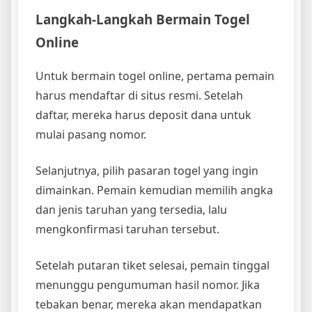
Langkah-Langkah Bermain Togel
Online
Untuk bermain togel online, pertama pemain
harus mendaftar di situs resmi. Setelah
daftar, mereka harus deposit dana untuk
mulai pasang nomor.
Selanjutnya, pilih pasaran togel yang ingin
dimainkan. Pemain kemudian memilih angka
dan jenis taruhan yang tersedia, lalu
mengkonfirmasi taruhan tersebut.
Setelah putaran tiket selesai, pemain tinggal
menunggu pengumuman hasil nomor. Jika
tebakan benar, mereka akan mendapatkan