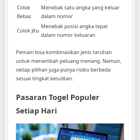
Colok
Menebak satu angka yang keluar
Bebas
dalam nomor
Menebak posisi angka tepat
Colok Jitu
dalam nomor keluaran
Pemain bisa kombinasikan jenis taruhan
untuk menambah peluang menang. Namun,
setiap pilihan juga punya risiko berbeda
sesuai tingkat kesulitan.
Pasaran Togel Populer
Setiap Hari