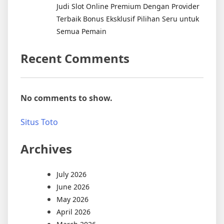
Judi Slot Online Premium Dengan Provider
Terbaik Bonus Eksklusif Pilihan Seru untuk
Semua Pemain
Recent Comments
No comments to show.
Situs Toto
Archives
July 2026
June 2026
May 2026
April 2026