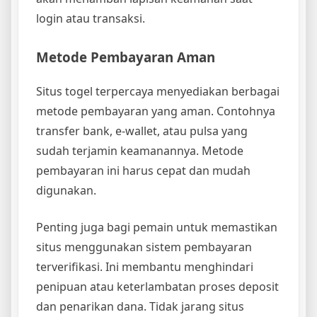
login atau transaksi.
Metode Pembayaran Aman
Situs togel terpercaya menyediakan berbagai
metode pembayaran yang aman. Contohnya
transfer bank, e-wallet, atau pulsa yang
sudah terjamin keamanannya. Metode
pembayaran ini harus cepat dan mudah
digunakan.
Penting juga bagi pemain untuk memastikan
situs menggunakan sistem pembayaran
terverifikasi. Ini membantu menghindari
penipuan atau keterlambatan proses deposit
dan penarikan dana. Tidak jarang situs