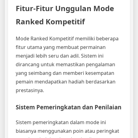
Fitur-Fitur Unggulan Mode
Ranked Kompetitif
Mode Ranked Kompetitif memiliki beberapa
fitur utama yang membuat permainan
menjadi lebih seru dan adil. Sistem ini
dirancang untuk memastikan pengalaman
yang seimbang dan memberi kesempatan
pemain mendapatkan hadiah berdasarkan
prestasinya.
Sistem Pemeringkatan dan Penilaian
Sistem pemeringkatan dalam mode ini
biasanya menggunakan poin atau peringkat