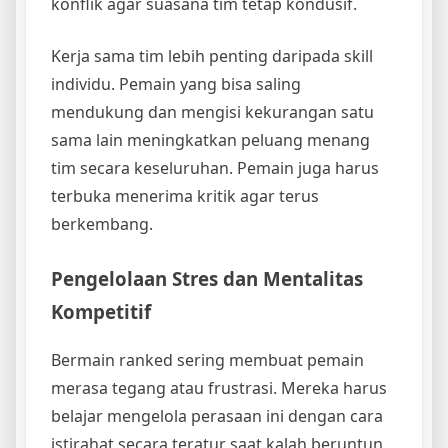
konflik agar suasana tim tetap kondusif.
Kerja sama tim lebih penting daripada skill
individu. Pemain yang bisa saling
mendukung dan mengisi kekurangan satu
sama lain meningkatkan peluang menang
tim secara keseluruhan. Pemain juga harus
terbuka menerima kritik agar terus
berkembang.
Pengelolaan Stres dan Mentalitas
Kompetitif
Bermain ranked sering membuat pemain
merasa tegang atau frustrasi. Mereka harus
belajar mengelola perasaan ini dengan cara
istirahat secara teratur saat kalah beruntun.