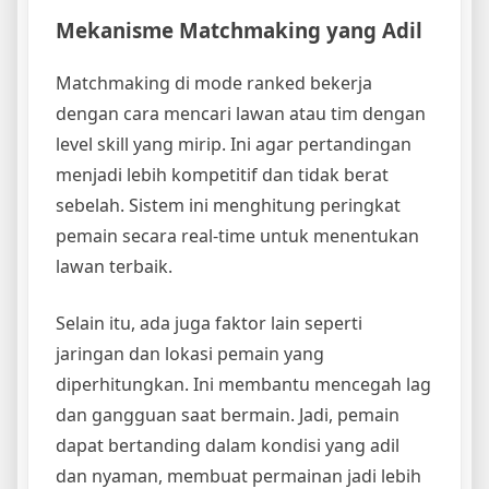
Mekanisme Matchmaking yang Adil
Matchmaking di mode ranked bekerja
dengan cara mencari lawan atau tim dengan
level skill yang mirip. Ini agar pertandingan
menjadi lebih kompetitif dan tidak berat
sebelah. Sistem ini menghitung peringkat
pemain secara real-time untuk menentukan
lawan terbaik.
Selain itu, ada juga faktor lain seperti
jaringan dan lokasi pemain yang
diperhitungkan. Ini membantu mencegah lag
dan gangguan saat bermain. Jadi, pemain
dapat bertanding dalam kondisi yang adil
dan nyaman, membuat permainan jadi lebih