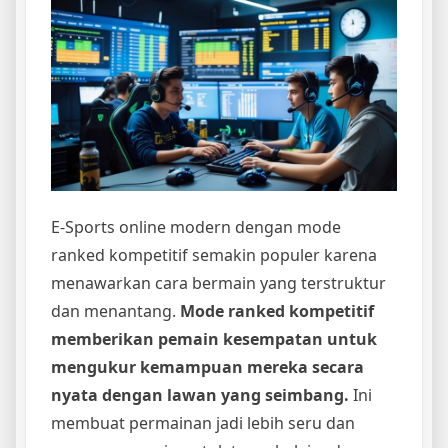
E-Sports online modern dengan mode
ranked kompetitif semakin populer karena
menawarkan cara bermain yang terstruktur
dan menantang.
Mode ranked kompetitif
memberikan pemain kesempatan untuk
mengukur kemampuan mereka secara
nyata dengan lawan yang seimbang.
Ini
membuat permainan jadi lebih seru dan