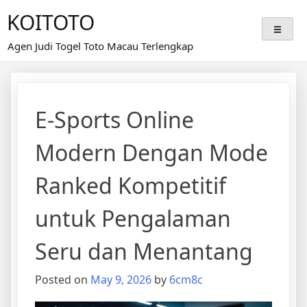
Skip
KOITOTO
to
content
Agen Judi Togel Toto Macau Terlengkap
E-Sports Online
Modern Dengan Mode
Ranked Kompetitif
untuk Pengalaman
Seru dan Menantang
Posted on
May 9, 2026
by
6cm8c