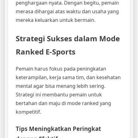
penghargaan nyata. Dengan begitu, pemain
merasa dihargai atas waktu dan usaha yang
mereka keluarkan untuk bermain.
Strategi Sukses dalam Mode
Ranked E-Sports
Pemain harus fokus pada peningkatan
keterampilan, kerja sama tim, dan kesehatan
mental agar bisa menang lebih sering.
Strategi ini membantu pemain untuk
bertahan dan maju di mode ranked yang
kompetitif.
Tips Meningkatkan Peringkat