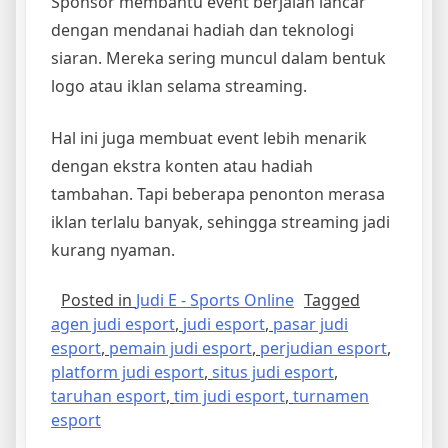
Sponsor membantu event berjalan lancar
dengan mendanai hadiah dan teknologi
siaran. Mereka sering muncul dalam bentuk
logo atau iklan selama streaming.
Hal ini juga membuat event lebih menarik
dengan ekstra konten atau hadiah
tambahan. Tapi beberapa penonton merasa
iklan terlalu banyak, sehingga streaming jadi
kurang nyaman.
Posted in
Judi E - Sports Online
Tagged
agen judi esport
,
judi esport
,
pasar judi
esport
,
pemain judi esport
,
perjudian esport
,
platform judi esport
,
situs judi esport
,
taruhan esport
,
tim judi esport
,
turnamen
esport