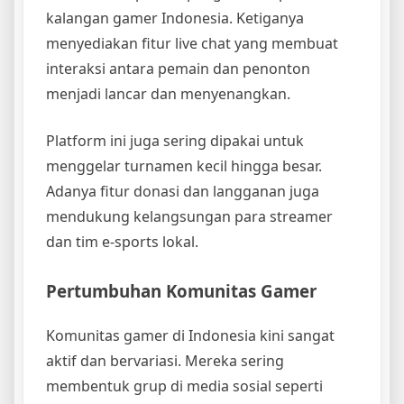
kalangan gamer Indonesia. Ketiganya
menyediakan fitur live chat yang membuat
interaksi antara pemain dan penonton
menjadi lancar dan menyenangkan.
Platform ini juga sering dipakai untuk
menggelar turnamen kecil hingga besar.
Adanya fitur donasi dan langganan juga
mendukung kelangsungan para streamer
dan tim e-sports lokal.
Pertumbuhan Komunitas Gamer
Komunitas gamer di Indonesia kini sangat
aktif dan bervariasi. Mereka sering
membentuk grup di media sosial seperti