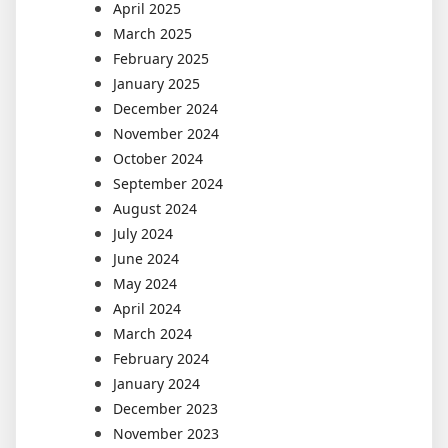
April 2025
March 2025
February 2025
January 2025
December 2024
November 2024
October 2024
September 2024
August 2024
July 2024
June 2024
May 2024
April 2024
March 2024
February 2024
January 2024
December 2023
November 2023