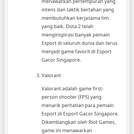
menawarkan pertempuran yang
intens dan taktik bertahan yang
membutuhkan kerjasama tim
yang baik. Dota 2 telah
menginspirasi banyak pemain
Esport di seluruh dunia dan terus
menjadi game favorit di Esport
Gacor Singapore.
Valorant
Valorant adalah game first-
person shooter (FPS) yang
menarik perhatian para pemain
Esport di Esport Gacor Singapore.
Dikembangkan oleh Riot Games,
game ini menawarkan