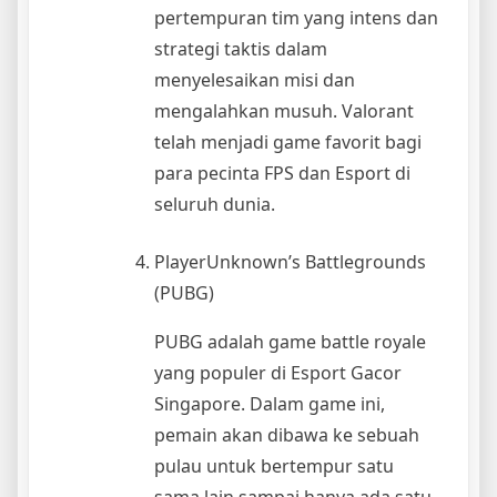
pertempuran tim yang intens dan
strategi taktis dalam
menyelesaikan misi dan
mengalahkan musuh. Valorant
telah menjadi game favorit bagi
para pecinta FPS dan Esport di
seluruh dunia.
PlayerUnknown’s Battlegrounds
(PUBG)
PUBG adalah game battle royale
yang populer di Esport Gacor
Singapore. Dalam game ini,
pemain akan dibawa ke sebuah
pulau untuk bertempur satu