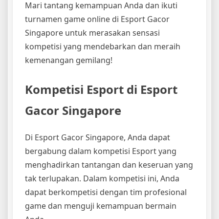
Mari tantang kemampuan Anda dan ikuti
turnamen game online di Esport Gacor
Singapore untuk merasakan sensasi
kompetisi yang mendebarkan dan meraih
kemenangan gemilang!
Kompetisi Esport di Esport
Gacor Singapore
Di Esport Gacor Singapore, Anda dapat
bergabung dalam kompetisi Esport yang
menghadirkan tantangan dan keseruan yang
tak terlupakan. Dalam kompetisi ini, Anda
dapat berkompetisi dengan tim profesional
game dan menguji kemampuan bermain