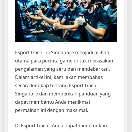
Esport Gacor di Singapore menjadi pilihan
utama para pecinta game untuk merasakan
pengalaman yang seru dan mendebarkan.
Dalam artikel ini, kami akan membahas
secara lengkap tentang Esport Gacor
Singapore dan memberikan panduan yang
dapat membantu Anda menikmati
permainan ini dengan maksimal.
Di Esport Gacor, Anda dapat menemukan