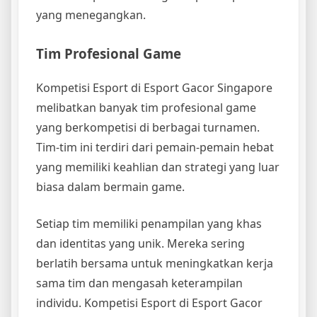
yang menegangkan.
Tim Profesional Game
Kompetisi Esport di Esport Gacor Singapore
melibatkan banyak tim profesional game
yang berkompetisi di berbagai turnamen.
Tim-tim ini terdiri dari pemain-pemain hebat
yang memiliki keahlian dan strategi yang luar
biasa dalam bermain game.
Setiap tim memiliki penampilan yang khas
dan identitas yang unik. Mereka sering
berlatih bersama untuk meningkatkan kerja
sama tim dan mengasah keterampilan
individu. Kompetisi Esport di Esport Gacor