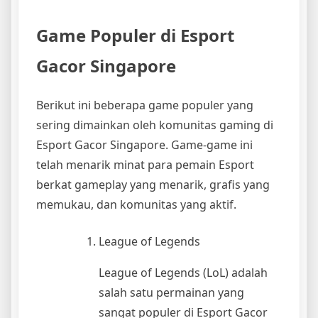
Game Populer di Esport
Gacor Singapore
Berikut ini beberapa game populer yang
sering dimainkan oleh komunitas gaming di
Esport Gacor Singapore. Game-game ini
telah menarik minat para pemain Esport
berkat gameplay yang menarik, grafis yang
memukau, dan komunitas yang aktif.
League of Legends
League of Legends (LoL) adalah
salah satu permainan yang
sangat populer di Esport Gacor