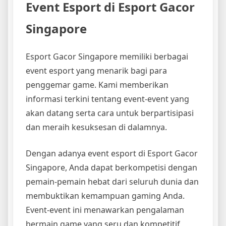
Event Esport di Esport Gacor
Singapore
Esport Gacor Singapore memiliki berbagai
event esport yang menarik bagi para
penggemar game. Kami memberikan
informasi terkini tentang event-event yang
akan datang serta cara untuk berpartisipasi
dan meraih kesuksesan di dalamnya.
Dengan adanya event esport di Esport Gacor
Singapore, Anda dapat berkompetisi dengan
pemain-pemain hebat dari seluruh dunia dan
membuktikan kemampuan gaming Anda.
Event-event ini menawarkan pengalaman
bermain game yang seru dan kompetitif,