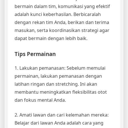
bermain dalam tim, komunikasi yang efektif
adalah kunci keberhasilan. Berbicaralah
dengan rekan tim Anda, berikan dan terima
masukan, serta koordinasikan strategi agar
dapat bermain dengan lebih baik.
Tips Permainan
1. Lakukan pemanasan: Sebelum memulai
permainan, lakukan pemanasan dengan
latihan ringan dan stretching. Ini akan
membantu meningkatkan fleksibilitas otot
dan fokus mental Anda.
2. Amati lawan dan cari kelemahan mereka:
Belajar dari lawan Anda adalah cara yang