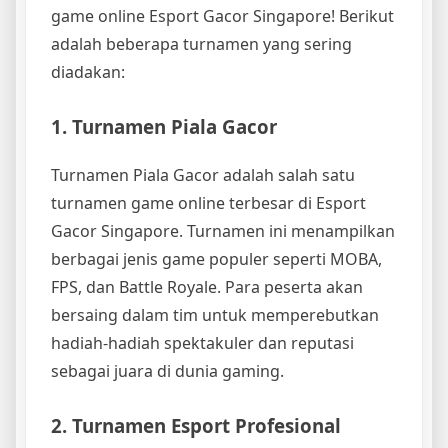
game online Esport Gacor Singapore! Berikut
adalah beberapa turnamen yang sering
diadakan:
1. Turnamen Piala Gacor
Turnamen Piala Gacor adalah salah satu
turnamen game online terbesar di Esport
Gacor Singapore. Turnamen ini menampilkan
berbagai jenis game populer seperti MOBA,
FPS, dan Battle Royale. Para peserta akan
bersaing dalam tim untuk memperebutkan
hadiah-hadiah spektakuler dan reputasi
sebagai juara di dunia gaming.
2. Turnamen Esport Profesional