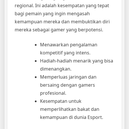
regional. Ini adalah kesempatan yang tepat
bagi pemain yang ingin mengasah
kemampuan mereka dan membuktikan diri
mereka sebagai gamer yang berpotensi.
Menawarkan pengalaman
kompetitif yang intens.
Hadiah-hadiah menarik yang bisa
dimenangkan.
Memperluas jaringan dan
bersaing dengan gamers
profesional.
Kesempatan untuk
memperlihatkan bakat dan
kemampuan di dunia Esport.