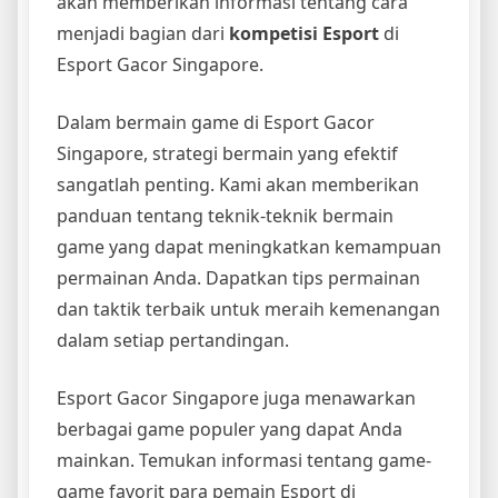
akan memberikan informasi tentang cara
menjadi bagian dari
kompetisi Esport
di
Esport Gacor Singapore.
Dalam bermain game di Esport Gacor
Singapore, strategi bermain yang efektif
sangatlah penting. Kami akan memberikan
panduan tentang teknik-teknik bermain
game yang dapat meningkatkan kemampuan
permainan Anda. Dapatkan tips permainan
dan taktik terbaik untuk meraih kemenangan
dalam setiap pertandingan.
Esport Gacor Singapore juga menawarkan
berbagai game populer yang dapat Anda
mainkan. Temukan informasi tentang game-
game favorit para pemain Esport di