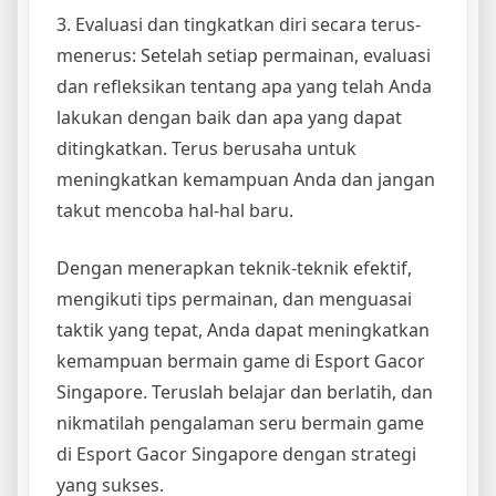
3. Evaluasi dan tingkatkan diri secara terus-
menerus: Setelah setiap permainan, evaluasi
dan refleksikan tentang apa yang telah Anda
lakukan dengan baik dan apa yang dapat
ditingkatkan. Terus berusaha untuk
meningkatkan kemampuan Anda dan jangan
takut mencoba hal-hal baru.
Dengan menerapkan teknik-teknik efektif,
mengikuti tips permainan, dan menguasai
taktik yang tepat, Anda dapat meningkatkan
kemampuan bermain game di Esport Gacor
Singapore. Teruslah belajar dan berlatih, dan
nikmatilah pengalaman seru bermain game
di Esport Gacor Singapore dengan strategi
yang sukses.