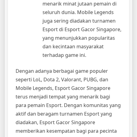
menarik minat jutaan pemain di
seluruh dunia. Mobile Legends
juga sering diadakan turnamen
Esport di Esport Gacor Singapore,
yang menunjukkan popularitas
dan kecintaan masyarakat
terhadap game ini.
Dengan adanya berbagai game populer
seperti LoL, Dota 2, Valorant, PUBG, dan
Mobile Legends, Esport Gacor Singapore
terus menjadi tempat yang menarik bagi
para pemain Esport. Dengan komunitas yang
aktif dan beragam turnamen Esport yang
diadakan, Esport Gacor Singapore
memberikan kesempatan bagi para pecinta