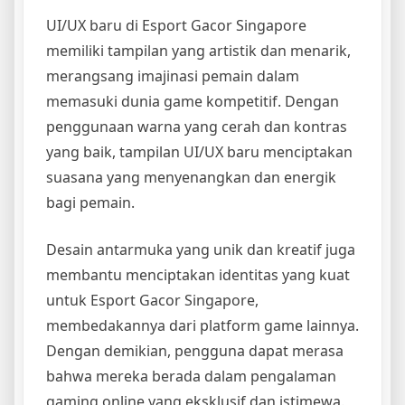
UI/UX baru di Esport Gacor Singapore
memiliki tampilan yang artistik dan menarik,
merangsang imajinasi pemain dalam
memasuki dunia game kompetitif. Dengan
penggunaan warna yang cerah dan kontras
yang baik, tampilan UI/UX baru menciptakan
suasana yang menyenangkan dan energik
bagi pemain.
Desain antarmuka yang unik dan kreatif juga
membantu menciptakan identitas yang kuat
untuk Esport Gacor Singapore,
membedakannya dari platform game lainnya.
Dengan demikian, pengguna dapat merasa
bahwa mereka berada dalam pengalaman
gaming online yang eksklusif dan istimewa.