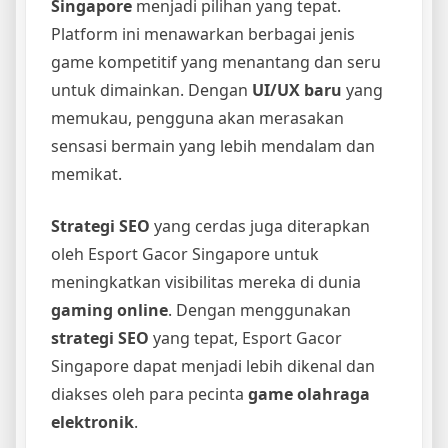
Singapore
menjadi pilihan yang tepat.
Platform ini menawarkan berbagai jenis
game kompetitif yang menantang dan seru
untuk dimainkan. Dengan
UI/UX baru
yang
memukau, pengguna akan merasakan
sensasi bermain yang lebih mendalam dan
memikat.
Strategi SEO
yang cerdas juga diterapkan
oleh Esport Gacor Singapore untuk
meningkatkan visibilitas mereka di dunia
gaming online
. Dengan menggunakan
strategi SEO
yang tepat, Esport Gacor
Singapore dapat menjadi lebih dikenal dan
diakses oleh para pecinta
game olahraga
elektronik
.