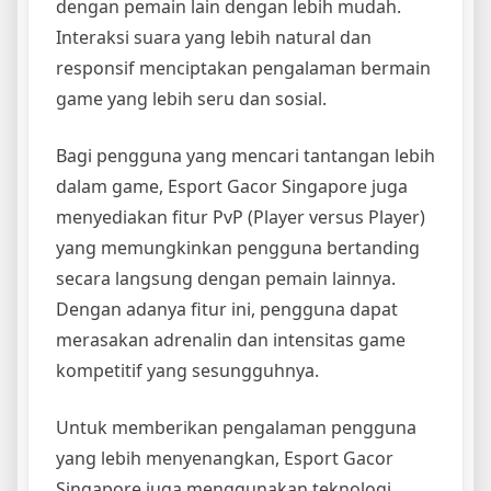
dengan pemain lain dengan lebih mudah.
Interaksi suara yang lebih natural dan
responsif menciptakan pengalaman bermain
game yang lebih seru dan sosial.
Bagi pengguna yang mencari tantangan lebih
dalam game, Esport Gacor Singapore juga
menyediakan fitur PvP (Player versus Player)
yang memungkinkan pengguna bertanding
secara langsung dengan pemain lainnya.
Dengan adanya fitur ini, pengguna dapat
merasakan adrenalin dan intensitas game
kompetitif yang sesungguhnya.
Untuk memberikan pengalaman pengguna
yang lebih menyenangkan, Esport Gacor
Singapore juga menggunakan teknologi