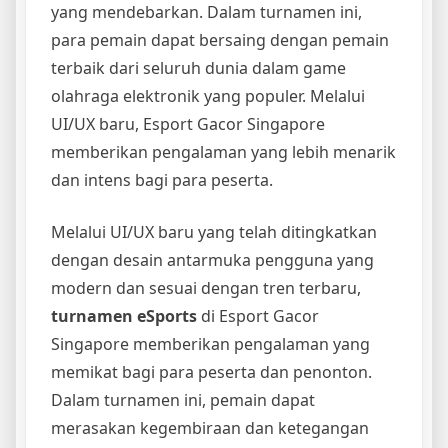
yang mendebarkan. Dalam turnamen ini,
para pemain dapat bersaing dengan pemain
terbaik dari seluruh dunia dalam game
olahraga elektronik yang populer. Melalui
UI/UX baru, Esport Gacor Singapore
memberikan pengalaman yang lebih menarik
dan intens bagi para peserta.
Melalui UI/UX baru yang telah ditingkatkan
dengan desain antarmuka pengguna yang
modern dan sesuai dengan tren terbaru,
turnamen eSports
di Esport Gacor
Singapore memberikan pengalaman yang
memikat bagi para peserta dan penonton.
Dalam turnamen ini, pemain dapat
merasakan kegembiraan dan ketegangan