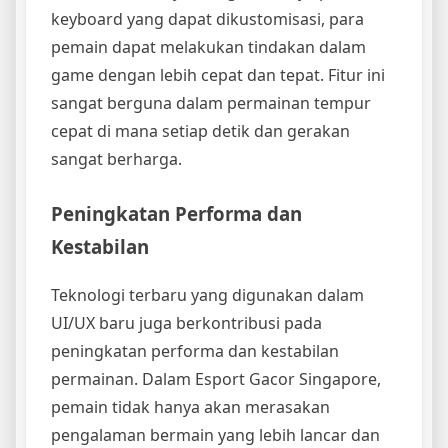
keyboard yang dapat dikustomisasi, para
pemain dapat melakukan tindakan dalam
game dengan lebih cepat dan tepat. Fitur ini
sangat berguna dalam permainan tempur
cepat di mana setiap detik dan gerakan
sangat berharga.
Peningkatan Performa dan
Kestabilan
Teknologi terbaru yang digunakan dalam
UI/UX baru juga berkontribusi pada
peningkatan performa dan kestabilan
permainan. Dalam Esport Gacor Singapore,
pemain tidak hanya akan merasakan
pengalaman bermain yang lebih lancar dan