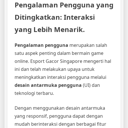
Pengalaman Pengguna yang
Ditingkatkan: Interaksi
yang Lebih Menarik.
Pengalaman pengguna
merupakan salah
satu aspek penting dalam bermain game
online. Esport Gacor Singapore mengerti hal
ini dan telah melakukan upaya untuk
meningkatkan interaksi pengguna melalui
desain antarmuka pengguna
(UI) dan
teknologi terbaru.
Dengan menggunakan desain antarmuka
yang responsif, pengguna dapat dengan
mudah berinteraksi dengan berbagai fitur