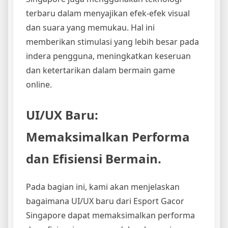
terbaru dalam menyajikan efek-efek visual
dan suara yang memukau. Hal ini
memberikan stimulasi yang lebih besar pada
indera pengguna, meningkatkan keseruan
dan ketertarikan dalam bermain game
online.
UI/UX Baru:
Memaksimalkan Performa
dan Efisiensi Bermain.
Pada bagian ini, kami akan menjelaskan
bagaimana UI/UX baru dari Esport Gacor
Singapore dapat memaksimalkan performa