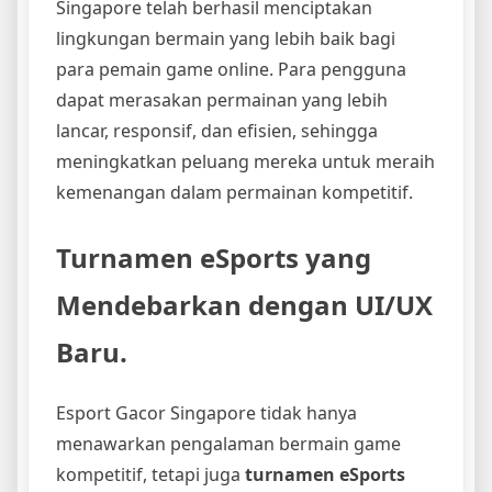
Singapore telah berhasil menciptakan
lingkungan bermain yang lebih baik bagi
para pemain game online. Para pengguna
dapat merasakan permainan yang lebih
lancar, responsif, dan efisien, sehingga
meningkatkan peluang mereka untuk meraih
kemenangan dalam permainan kompetitif.
Turnamen eSports yang
Mendebarkan dengan UI/UX
Baru.
Esport Gacor Singapore tidak hanya
menawarkan pengalaman bermain game
kompetitif, tetapi juga
turnamen eSports