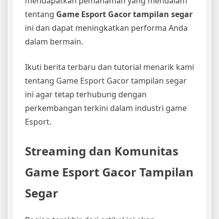
mendapatkan pemahaman yang mendalam
tentang
Game Esport Gacor tampilan segar
ini dan dapat meningkatkan performa Anda
dalam bermain.
Ikuti berita terbaru dan tutorial menarik kami
tentang Game Esport Gacor tampilan segar
ini agar tetap terhubung dengan
perkembangan terkini dalam industri game
Esport.
Streaming dan Komunitas
Game Esport Gacor Tampilan
Segar