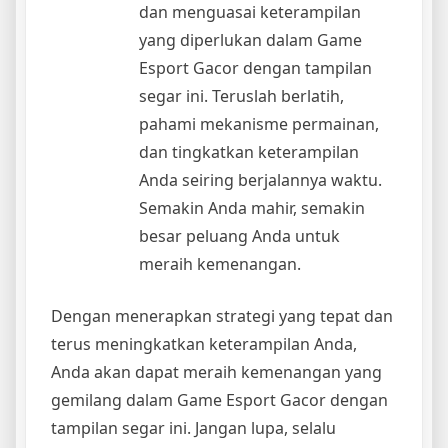
dan menguasai keterampilan
yang diperlukan dalam Game
Esport Gacor dengan tampilan
segar ini. Teruslah berlatih,
pahami mekanisme permainan,
dan tingkatkan keterampilan
Anda seiring berjalannya waktu.
Semakin Anda mahir, semakin
besar peluang Anda untuk
meraih kemenangan.
Dengan menerapkan strategi yang tepat dan
terus meningkatkan keterampilan Anda,
Anda akan dapat meraih kemenangan yang
gemilang dalam Game Esport Gacor dengan
tampilan segar ini. Jangan lupa, selalu