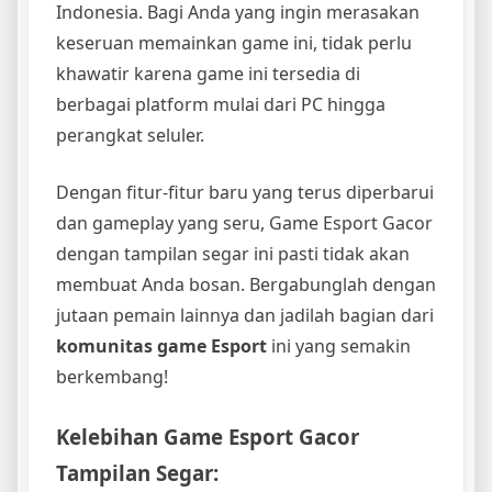
Indonesia. Bagi Anda yang ingin merasakan
keseruan memainkan game ini, tidak perlu
khawatir karena game ini tersedia di
berbagai platform mulai dari PC hingga
perangkat seluler.
Dengan fitur-fitur baru yang terus diperbarui
dan gameplay yang seru, Game Esport Gacor
dengan tampilan segar ini pasti tidak akan
membuat Anda bosan. Bergabunglah dengan
jutaan pemain lainnya dan jadilah bagian dari
komunitas game Esport
ini yang semakin
berkembang!
Kelebihan Game Esport Gacor
Tampilan Segar: