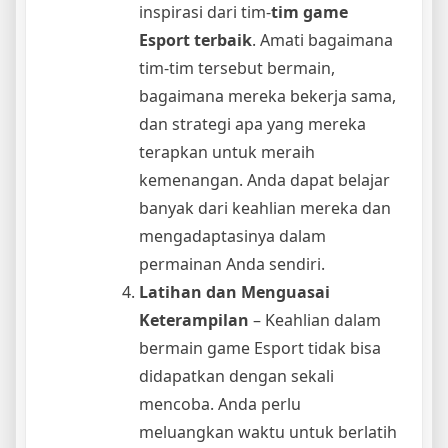
inspirasi dari tim-
tim game
Esport terbaik
. Amati bagaimana
tim-tim tersebut bermain,
bagaimana mereka bekerja sama,
dan strategi apa yang mereka
terapkan untuk meraih
kemenangan. Anda dapat belajar
banyak dari keahlian mereka dan
mengadaptasinya dalam
permainan Anda sendiri.
Latihan dan Menguasai
Keterampilan
– Keahlian dalam
bermain game Esport tidak bisa
didapatkan dengan sekali
mencoba. Anda perlu
meluangkan waktu untuk berlatih