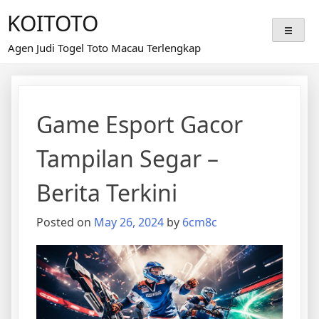
Skip
KOITOTO
to
content
Agen Judi Togel Toto Macau Terlengkap
Game Esport Gacor
Tampilan Segar –
Berita Terkini
Posted on
May 26, 2024
by
6cm8c