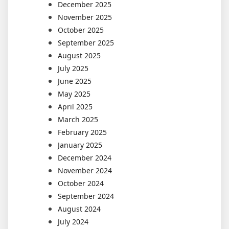
December 2025
November 2025
October 2025
September 2025
August 2025
July 2025
June 2025
May 2025
April 2025
March 2025
February 2025
January 2025
December 2024
November 2024
October 2024
September 2024
August 2024
July 2024