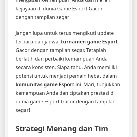
mengasah kemampuan Anda dan meraih
kejayaan di dunia Game Esport Gacor
dengan tampilan segar!
Jangan lupa untuk terus mengikuti update
terbaru dan jadwal
turnamen game Esport
Gacor dengan tampilan segar. Tetaplah
berlatih dan perbaiki kemampuan Anda
secara konsisten. Siapa tahu, Anda memiliki
potensi untuk menjadi pemain hebat dalam
komunitas game Esport
ini. Mari, tunjukkan
kemampuan Anda dan ciptakan prestasi di
dunia game Esport Gacor dengan tampilan
segar!
Strategi Menang dan Tim