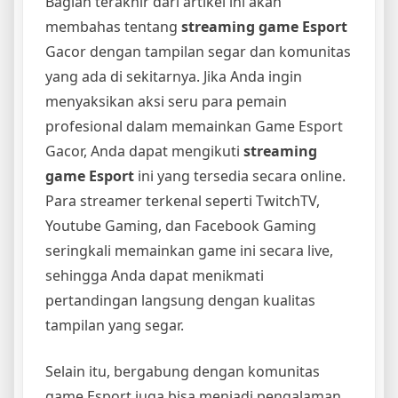
Bagian terakhir dari artikel ini akan
membahas tentang
streaming game Esport
Gacor dengan tampilan segar dan komunitas
yang ada di sekitarnya. Jika Anda ingin
menyaksikan aksi seru para pemain
profesional dalam memainkan Game Esport
Gacor, Anda dapat mengikuti
streaming
game Esport
ini yang tersedia secara online.
Para streamer terkenal seperti TwitchTV,
Youtube Gaming, dan Facebook Gaming
seringkali memainkan game ini secara live,
sehingga Anda dapat menikmati
pertandingan langsung dengan kualitas
tampilan yang segar.
Selain itu, bergabung dengan komunitas
game Esport juga bisa menjadi pengalaman