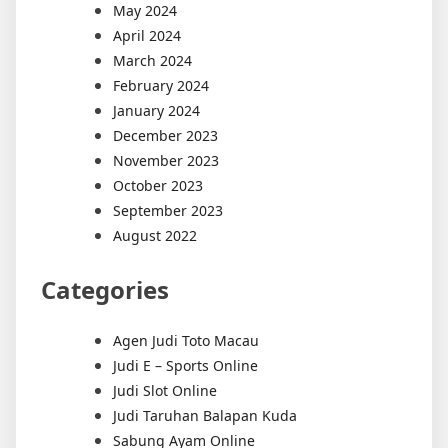
May 2024
April 2024
March 2024
February 2024
January 2024
December 2023
November 2023
October 2023
September 2023
August 2022
Categories
Agen Judi Toto Macau
Judi E – Sports Online
Judi Slot Online
Judi Taruhan Balapan Kuda
Sabung Ayam Online