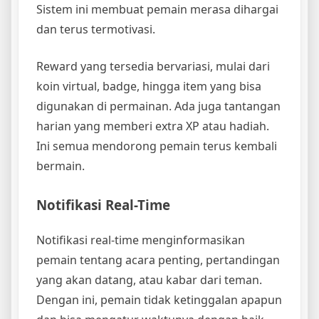
Sistem ini membuat pemain merasa dihargai
dan terus termotivasi.
Reward yang tersedia bervariasi, mulai dari
koin virtual, badge, hingga item yang bisa
digunakan di permainan. Ada juga tantangan
harian yang memberi extra XP atau hadiah.
Ini semua mendorong pemain terus kembali
bermain.
Notifikasi Real-Time
Notifikasi real-time menginformasikan
pemain tentang acara penting, pertandingan
yang akan datang, atau kabar dari teman.
Dengan ini, pemain tidak ketinggalan apapun