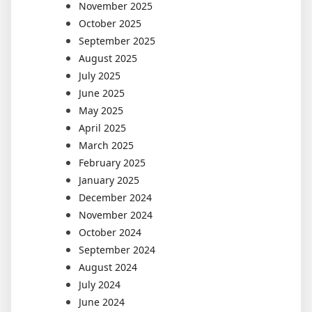
November 2025
October 2025
September 2025
August 2025
July 2025
June 2025
May 2025
April 2025
March 2025
February 2025
January 2025
December 2024
November 2024
October 2024
September 2024
August 2024
July 2024
June 2024