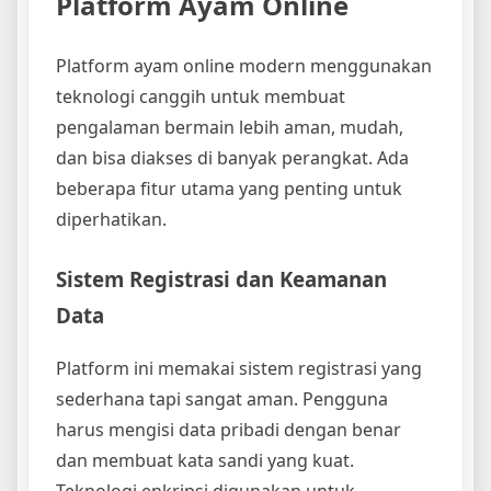
Platform Ayam Online
Platform ayam online modern menggunakan
teknologi canggih untuk membuat
pengalaman bermain lebih aman, mudah,
dan bisa diakses di banyak perangkat. Ada
beberapa fitur utama yang penting untuk
diperhatikan.
Sistem Registrasi dan Keamanan
Data
Platform ini memakai sistem registrasi yang
sederhana tapi sangat aman. Pengguna
harus mengisi data pribadi dengan benar
dan membuat kata sandi yang kuat.