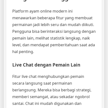
Platform ayam online modern ini
menawarkan beberapa fitur yang membuat
permainan jadi lebih seru dan mudah diikuti.
Pengguna bisa berinteraksi langsung dengan
pemain lain, melihat statistik lengkap, naik
level, dan mendapat pemberitahuan saat ada
hal penting.
Live Chat dengan Pemain Lain
Fitur live chat menghubungkan pemain
secara langsung saat permainan
berlangsung. Mereka bisa berbagi strategi,
memberi semangat, atau sekadar ngobrol
santai. Chat ini mudah digunakan dan