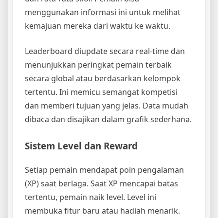
menggunakan informasi ini untuk melihat
kemajuan mereka dari waktu ke waktu.
Leaderboard diupdate secara real-time dan
menunjukkan peringkat pemain terbaik
secara global atau berdasarkan kelompok
tertentu. Ini memicu semangat kompetisi
dan memberi tujuan yang jelas. Data mudah
dibaca dan disajikan dalam grafik sederhana.
Sistem Level dan Reward
Setiap pemain mendapat poin pengalaman
(XP) saat berlaga. Saat XP mencapai batas
tertentu, pemain naik level. Level ini
membuka fitur baru atau hadiah menarik.