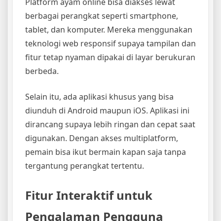
Platform ayam online bisa diakses lewat
berbagai perangkat seperti smartphone,
tablet, dan komputer. Mereka menggunakan
teknologi web responsif supaya tampilan dan
fitur tetap nyaman dipakai di layar berukuran
berbeda.
Selain itu, ada aplikasi khusus yang bisa
diunduh di Android maupun iOS. Aplikasi ini
dirancang supaya lebih ringan dan cepat saat
digunakan. Dengan akses multiplatform,
pemain bisa ikut bermain kapan saja tanpa
tergantung perangkat tertentu.
Fitur Interaktif untuk
Pengalaman Pengguna