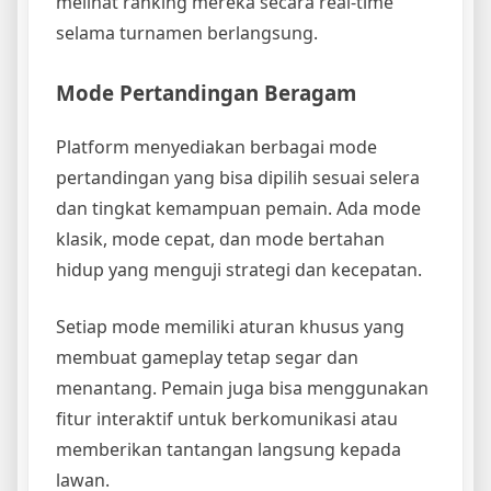
melihat ranking mereka secara real-time
selama turnamen berlangsung.
Mode Pertandingan Beragam
Platform menyediakan berbagai mode
pertandingan yang bisa dipilih sesuai selera
dan tingkat kemampuan pemain. Ada mode
klasik, mode cepat, dan mode bertahan
hidup yang menguji strategi dan kecepatan.
Setiap mode memiliki aturan khusus yang
membuat gameplay tetap segar dan
menantang. Pemain juga bisa menggunakan
fitur interaktif untuk berkomunikasi atau
memberikan tantangan langsung kepada
lawan.