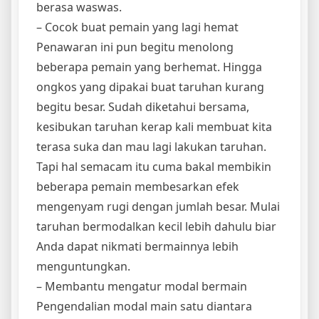
berasa waswas.
– Cocok buat pemain yang lagi hemat
Penawaran ini pun begitu menolong
beberapa pemain yang berhemat. Hingga
ongkos yang dipakai buat taruhan kurang
begitu besar. Sudah diketahui bersama,
kesibukan taruhan kerap kali membuat kita
terasa suka dan mau lagi lakukan taruhan.
Tapi hal semacam itu cuma bakal membikin
beberapa pemain membesarkan efek
mengenyam rugi dengan jumlah besar. Mulai
taruhan bermodalkan kecil lebih dahulu biar
Anda dapat nikmati bermainnya lebih
menguntungkan.
– Membantu mengatur modal bermain
Pengendalian modal main satu diantara