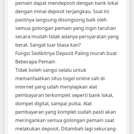
pemain dapat mendeposit dengan bank lokal
dengan minal deposit terjangkau. Soal ini
pastinya langsung disongsong baik oleh
semua golongan pemain yang ingin taruhan
secara mudah tidak adanya persyaratan yang
berat. Sangat luar biasa kan?
Fungsi Sedikitnya Deposit Paling murah buat
Beberapa Pemain
Tidak boleh sangsi selalu untuk
memanfaatkan situs togel online sah di
internet yang udah menyiapkan alat
pembayaran terkomplet seperti bank lokal,
dompet digital, sampai pulsa. Alat
pembayaran yang komplet sudah pasti akan
meringankan semua golongan pemain saat
melakukan deposit. Ditambah lagi sekurang-