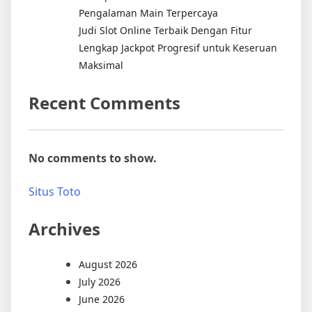
Pengalaman Main Terpercaya
Judi Slot Online Terbaik Dengan Fitur
Lengkap Jackpot Progresif untuk Keseruan
Maksimal
Recent Comments
No comments to show.
Situs Toto
Archives
August 2026
July 2026
June 2026