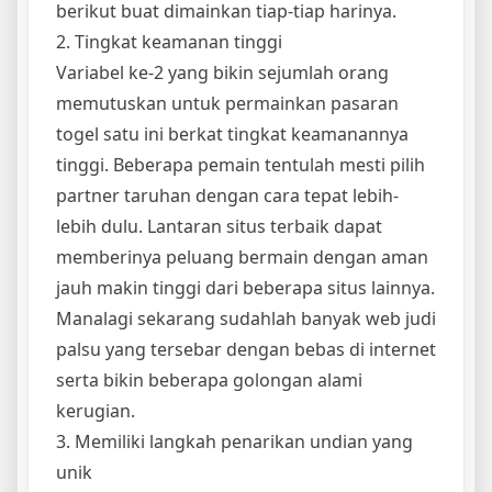
berikut buat dimainkan tiap-tiap harinya.
2. Tingkat keamanan tinggi
Variabel ke-2 yang bikin sejumlah orang
memutuskan untuk permainkan pasaran
togel satu ini berkat tingkat keamanannya
tinggi. Beberapa pemain tentulah mesti pilih
partner taruhan dengan cara tepat lebih-
lebih dulu. Lantaran situs terbaik dapat
memberinya peluang bermain dengan aman
jauh makin tinggi dari beberapa situs lainnya.
Manalagi sekarang sudahlah banyak web judi
palsu yang tersebar dengan bebas di internet
serta bikin beberapa golongan alami
kerugian.
3. Memiliki langkah penarikan undian yang
unik