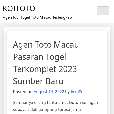
Skip
KOITOTO
to
content
Agen Judi Togel Toto Macau Terlengkap
Agen Toto Macau
Pasaran Togel
Terkomplet 2023
Sumber Baru
Posted on
August 19, 2022
by
6cm8c
Semuanya orang tentu amat butuh selingan
supaya tidak gampang terasa jemu